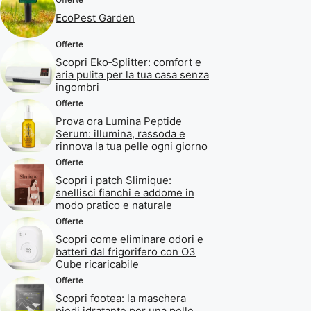
EcoPest Garden
Offerte
Scopri Eko‑Splitter: comfort e
aria pulita per la tua casa senza
ingombri
Offerte
Prova ora Lumina Peptide
Serum: illumina, rassoda e
rinnova la tua pelle ogni giorno
Offerte
Scopri i patch Slimique:
snellisci fianchi e addome in
modo pratico e naturale
Offerte
Scopri come eliminare odori e
batteri dal frigorifero con O3
Cube ricaricabile
Offerte
Scopri footea: la maschera
piedi idratante per una pelle