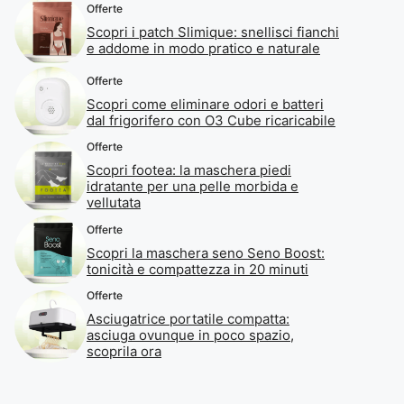
Offerte
Scopri i patch Slimique: snellisci fianchi
e addome in modo pratico e naturale
Offerte
Scopri come eliminare odori e batteri
dal frigorifero con O3 Cube ricaricabile
Offerte
Scopri footea: la maschera piedi
idratante per una pelle morbida e
vellutata
Offerte
Scopri la maschera seno Seno Boost:
tonicità e compattezza in 20 minuti
Offerte
Asciugatrice portatile compatta:
asciuga ovunque in poco spazio,
scoprila ora