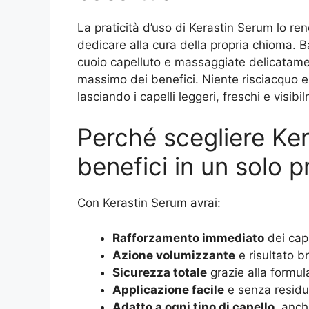
La praticità d’uso di Kerastin Serum lo r
dedicare alla cura della propria chioma. 
cuoio capelluto e massaggiate delicatamen
massimo dei benefici. Niente risciacquo e
lasciando i capelli leggeri, freschi e visibi
Perché scegliere Ker
benefici in un solo 
Con Kerastin Serum avrai:
Rafforzamento immediato
dei cape
Azione volumizzante
e risultato br
Sicurezza totale
grazie alla formul
Applicazione facile
e senza residu
Adatto a ogni tipo di capello
, anche