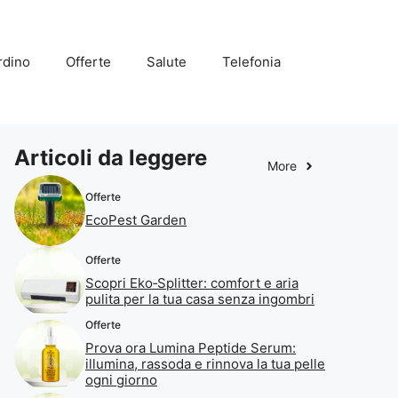
rdino
Offerte
Salute
Telefonia
Articoli da leggere
More
Offerte
EcoPest Garden
Offerte
Scopri Eko‑Splitter: comfort e aria
pulita per la tua casa senza ingombri
Offerte
Prova ora Lumina Peptide Serum:
illumina, rassoda e rinnova la tua pelle
ogni giorno